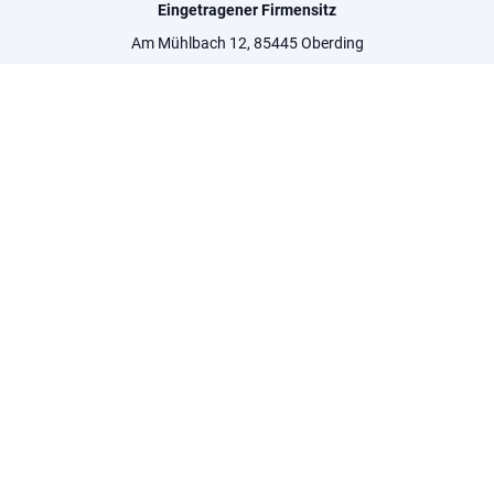
Eingetragener Firmensitz
Am Mühlbach 12, 85445 Oberding
Kontaktinformationen:
city@black-limousinen.com
Geschäfts-ID-Nr
HRB 267795
Umsatzsteuer-Nr.
DE347739671
Aufsichtsbehörde
Amtsgericht München
©Urheberrecht. Alle Rechte vorbehalten.